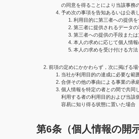
の同意を得ることにより当該事務
予め次の事項を告知あるいは公表
利用目的に第三者への提供を
第三者に提供されるデータの
第三者への提供の手段または
本人の求めに応じて個人情報
本人の求めを受け付ける方法
前項の定めにかかわらず，次に掲げる場
当社が利用目的の達成に必要な範
合併その他の事由による事業の承
個人情報を特定の者との間で共同
利用する者の利用目的および当該
容易に知り得る状態に置いた場合
第6条（個人情報の開